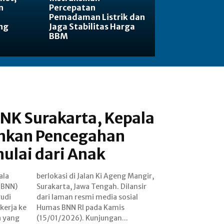
n
Percepatan
Pemadaman Listrik dan
ng
Jaga Stabilitas Harga
BBM
NK Surakarta, Kepala
nkan Pencegahan
ulai dari Anak
ala
gir,
(BNN)
lansir
yudi
sial
kerja ke
 Kamis
a yang
(15/01/2026). Kunjungan...