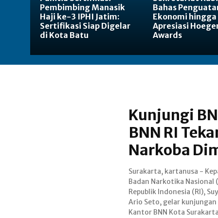
Pembimbing Manasik
Bahas Penguata
Haji ke-3 IPHI Jatim:
Ekonomi hingga
Sertifikasi Siap Digelar
Apresiasi Hoege
di Kota Batu
Awards
Kunjungi BN
BNN RI Teka
Narkoba Dim
Surakarta, kartanusa - Kep
berlokasi di Jalan Ki Ageng Man
Badan Narkotika Nasional 
Surakarta, Jawa Tengah. Di
Republik Indonesia (RI), Su
dari laman resmi media so
Ario Seto, gelar kunjungan 
Humas BNN RI pada
Kantor BNN Kota Surakart