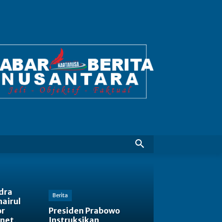
dra
Berita
hairul
or
Presiden Prabowo
net,
Instruksikan