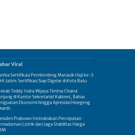
abar Viral
nitia Sertifikasi Pembimbing Manasik Haji ke-3
HI Jatim: Sertifikasi Siap Digelar di Kota Batu
skab Teddy Indra Wijaya Terima Chairul
njung di Kantor Sekretariat Kabinet, Bahas
enguatan Ekonomi hingga Apresiasi Hoegeng
wards
residen Prabowo Instruksikan Percepatan
madaman Listrik dan Jaga Stabilitas Harga
BM