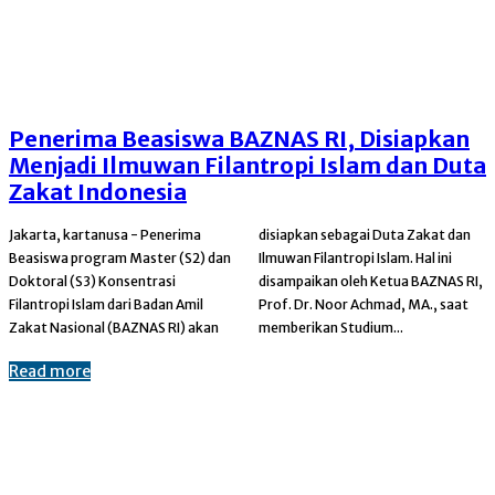
Penerima Beasiswa BAZNAS RI, Disiapkan
Menjadi Ilmuwan Filantropi Islam dan Duta
Zakat Indonesia
Jakarta, kartanusa - Penerima
disiapkan sebagai Duta Zakat dan
Beasiswa program Master (S2) dan
Ilmuwan Filantropi Islam. Hal ini
Doktoral (S3) Konsentrasi
disampaikan oleh Ketua BAZNAS RI,
Filantropi Islam dari Badan Amil
Prof. Dr. Noor Achmad, MA., saat
Zakat Nasional (BAZNAS RI) akan
memberikan Studium...
Read more