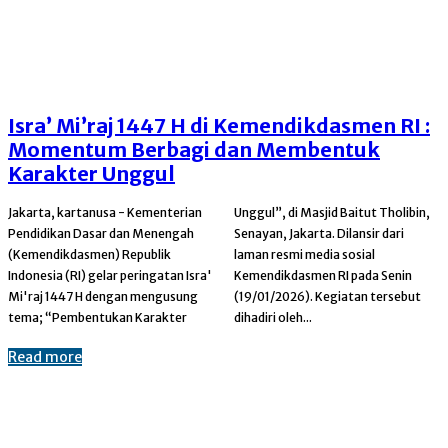
Isra’ Mi’raj 1447 H di Kemendikdasmen RI :
Momentum Berbagi dan Membentuk
Karakter Unggul
Jakarta, kartanusa - Kementerian
Unggul”, di Masjid Baitut Tholibin,
Pendidikan Dasar dan Menengah
Senayan, Jakarta. Dilansir dari
(Kemendikdasmen) Republik
laman resmi media sosial
Indonesia (RI) gelar peringatan Isra'
Kemendikdasmen RI pada Senin
Mi'raj 1447 H dengan mengusung
(19/01/2026). Kegiatan tersebut
tema; “Pembentukan Karakter
dihadiri oleh...
Read more