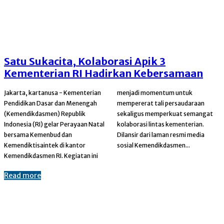
Satu Sukacita, Kolaborasi Apik 3
Kementerian RI Hadirkan Kebersamaan
Jakarta, kartanusa - Kementerian
menjadi momentum untuk
Pendidikan Dasar dan Menengah
mempererat tali persaudaraan
(Kemendikdasmen) Republik
sekaligus memperkuat semangat
Indonesia (RI) gelar Perayaan Natal
kolaborasi lintas kementerian.
bersama Kemenbud dan
Dilansir dari laman resmi media
Kemendiktisaintek di kantor
sosial Kemendikdasmen...
Kemendikdasmen RI. Kegiatan ini
Read more