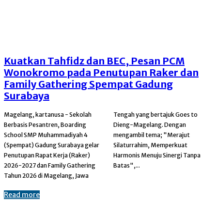
Kuatkan Tahfidz dan BEC, Pesan PCM
Wonokromo pada Penutupan Raker dan
Family Gathering Spempat Gadung
Surabaya
Magelang, kartanusa - Sekolah
Tengah yang bertajuk Goes to
Berbasis Pesantren, Boarding
Dieng-Magelang. Dengan
School SMP Muhammadiyah 4
mengambil tema; "Merajut
(Spempat) Gadung Surabaya gelar
Silaturrahim, Memperkuat
Penutupan Rapat Kerja (Raker)
Harmonis Menuju Sinergi Tanpa
2026-2027 dan Family Gathering
Batas",...
Tahun 2026 di Magelang, Jawa
Read more