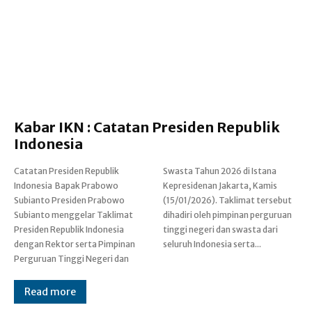
Kabar IKN : Catatan Presiden Republik
Indonesia
Catatan Presiden Republik
Swasta Tahun 2026 di Istana
Indonesia Bapak Prabowo
Kepresidenan Jakarta, Kamis
Subianto Presiden Prabowo
(15/01/2026). Taklimat tersebut
Subianto menggelar Taklimat
dihadiri oleh pimpinan perguruan
Presiden Republik Indonesia
tinggi negeri dan swasta dari
dengan Rektor serta Pimpinan
seluruh Indonesia serta...
Perguruan Tinggi Negeri dan
Read more