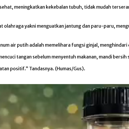
h sehat, meningkatkan kekebalan tubuh, tidak mudah terse
aat olahraga yakni menguatkan jantung dan paru-paru, mengu
minum air putih adalah memelihara fungsi ginjal, menghindar
 mencuci tangan sebelum menyentuh makanan, mandi bersih se
iatan positif.” Tandasnya. (Humas/Gus).