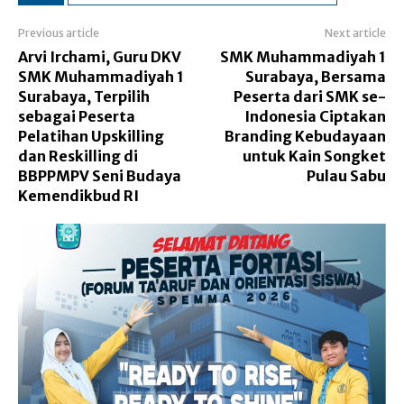
Previous article
Next article
Arvi Irchami, Guru DKV
SMK Muhammadiyah 1
SMK Muhammadiyah 1
Surabaya, Bersama
Surabaya, Terpilih
Peserta dari SMK se-
sebagai Peserta
Indonesia Ciptakan
Pelatihan Upskilling
Branding Kebudayaan
dan Reskilling di
untuk Kain Songket
BBPPMPV Seni Budaya
Pulau Sabu
Kemendikbud RI