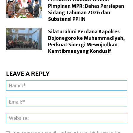
Pimpinan MPR: Bahas Persiapan
Sidang Tahunan 2026 dan
Substansi PPHN
Silaturahmi Perdana Kapolres
Bojonegoro ke Muhammadiyah,
Perkuat Sinergi Mewujudkan
Kamtibmas yang Kondusif
LEAVE A REPLY
Na
Ema
Web
Save my name, email, and website in this browser for