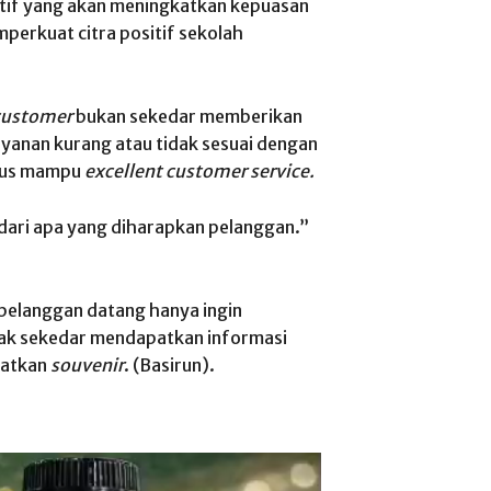
tif yang akan meningkatkan kepuasan
erkuat citra positif sekolah
customer
bukan sekedar memberikan
ayanan kurang atau tidak sesuai dengan
hrus mampu
excellent customer service.
dari apa yang diharapkan pelanggan.”
 pelanggan datang hanya ingin
dak sekedar mendapatkan informasi
patkan
souvenir
. (Basirun).