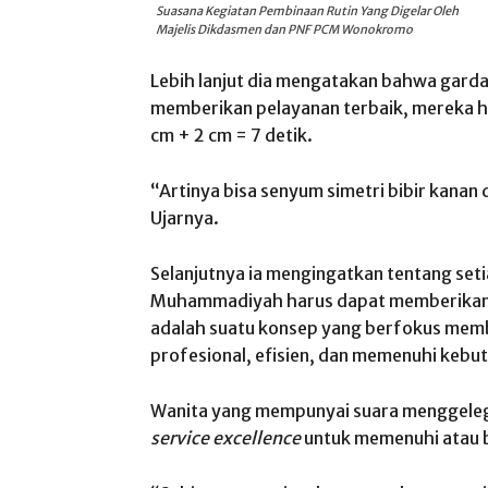
Suasana Kegiatan Pembinaan Rutin Yang Digelar Oleh
Majelis Dikdasmen dan PNF PCM Wonokromo
Lebih lanjut dia mengatakan bahwa gard
memberikan pelayanan terbaik, mereka h
cm + 2 cm = 7 detik.
“Artinya bisa senyum simetri bibir kanan d
Ujarnya.
Selanjutnya ia mengingatkan tentang set
Muhammadiyah harus dapat memberikan 
adalah suatu konsep yang berfokus memb
profesional, efisien, dan memenuhi kebu
Wanita yang mempunyai suara menggeleg
service excellence
untuk memenuhi atau 