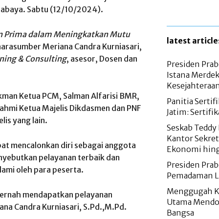
baya. Sabtu (12/10/2024).
n Prima dalam Meningkatkan Mutu
latest article
narasumber Meriana Candra Kurniasari,
ining & Consulting
, asesor, Dosen dan
Presiden Prab
Istana Merdek
Kesejahteraa
Lukman Ketua PCM, Salman Alfarisi BMR,
Panitia Serti
 Fahmi Ketua Majelis Dikdasmen dan PNF
Jatim: Sertifi
is yang lain.
Seskab Teddy 
Kantor Sekret
at mencalonkan diri sebagai anggota
Ekonomi hing
enyebutkan pelayanan terbaik dan
Presiden Pra
lami oleh para peserta.
Pemadaman Lis
Menggugah Ke
 pernah mendapatkan pelayanan
Utama Mendon
ana Candra Kurniasari, S.Pd.,M.Pd.
Bangsa