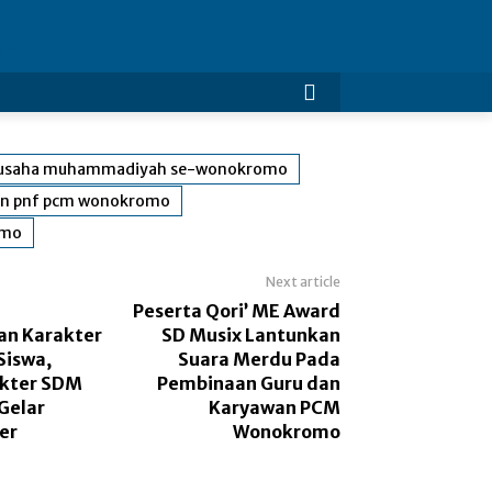
 usaha muhammadiyah se-wonokromo
an pnf pcm wonokromo
omo
Next article
Peserta Qori’ ME Award
n Karakter
SD Musix Lantunkan
Siswa,
Suara Merdu Pada
akter SDM
Pembinaan Guru dan
Gelar
Karyawan PCM
er
Wonokromo