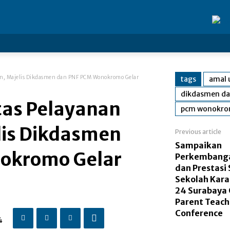
an, Majelis Dikdasmen dan PNF PCM Wonokromo Gelar
tags
amal
dikdasmen d
tas Pelayanan
pcm wonokr
lis Dikdasmen
Previous article
Sampaikan
okromo Gelar
Perkembanga
dan Prestasi 
Sekolah Kar
24 Surabaya 
Parent Teach
Conference
4