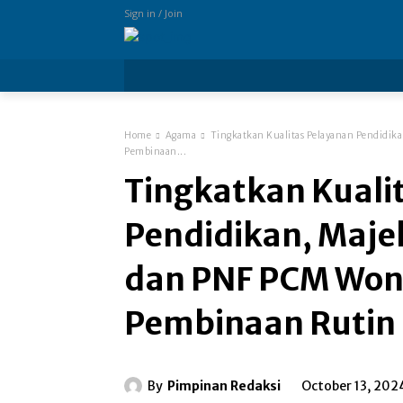
Sign in / Join
more
Home
Agama
Tingkatkan Kualitas Pelayanan Pendidik
Pembinaan...
Tingkatkan Kuali
Pendidikan, Maje
dan PNF PCM Won
Pembinaan Rutin
By
Pimpinan Redaksi
October 13, 202