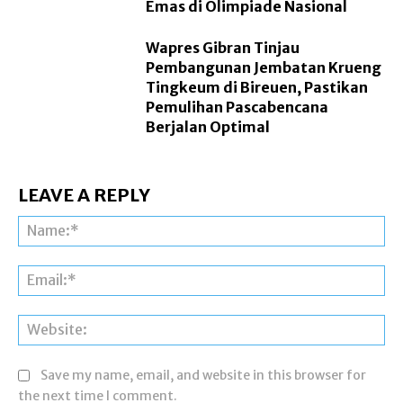
Emas di Olimpiade Nasional
Wapres Gibran Tinjau
Pembangunan Jembatan Krueng
Tingkeum di Bireuen, Pastikan
Pemulihan Pascabencana
Berjalan Optimal
LEAVE A REPLY
Na
Ema
Web
Save my name, email, and website in this browser for
the next time I comment.