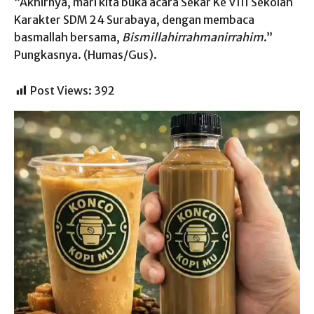
“Akhirnya, mari kita buka acara Sekar Ke VIII Sekolah
Karakter SDM 24 Surabaya, dengan membaca
basmallah bersama,
Bismillahirrahmanirrahim
.”
Pungkasnya. (Humas/Gus).
Post Views:
392