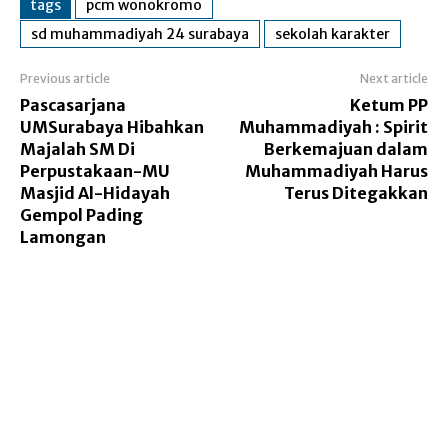
tags
pcm wonokromo
sd muhammadiyah 24 surabaya
sekolah karakter
Previous article
Next article
Pascasarjana
Ketum PP
UMSurabaya Hibahkan
Muhammadiyah : Spirit
Majalah SM Di
Berkemajuan dalam
Perpustakaan-MU
Muhammadiyah Harus
Masjid Al-Hidayah
Terus Ditegakkan
Gempol Pading
Lamongan