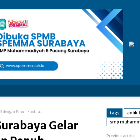
25 dengan Penuh Khidmat
tags
anbk 
urabaya Gelar
smp muhamma
Previous article