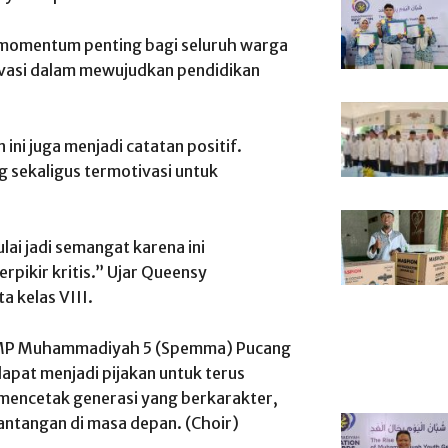
momentum penting bagi seluruh warga
ovasi dalam mewujudkan pendidikan
ini juga menjadi catatan positif.
 sekaligus termotivasi untuk
ai jadi semangat karena ini
rpikir kritis.” Ujar Queensy
 kelas VIII.
SMP Muhammadiyah 5 (Spemma) Pucang
apat menjadi pijakan untuk terus
 mencetak generasi yang berkarakter,
antangan di masa depan. (Choir)