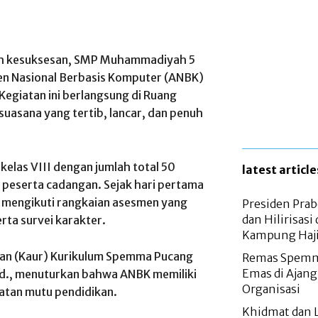
h kesuksesan, SMP Muhammadiyah 5
n Nasional Berbasis Komputer (ANBK)
egiatan ini berlangsung di Ruang
asana yang tertib, lancar, dan penuh
 kelas VIII dengan jumlah total 50
latest article
5 peserta cadangan. Sejak hari pertama
s mengikuti rangkaian asesmen yang
Presiden Prab
dan Hilirisasi
rta survei karakter.
Kampung Haji
san (Kaur) Kurikulum Spemma Pucang
Remas Spemma
Emas di Ajan
Pd., menuturkan bahwa ANBK memiliki
Organisasi
atan mutu pendidikan.
Khidmat dan 