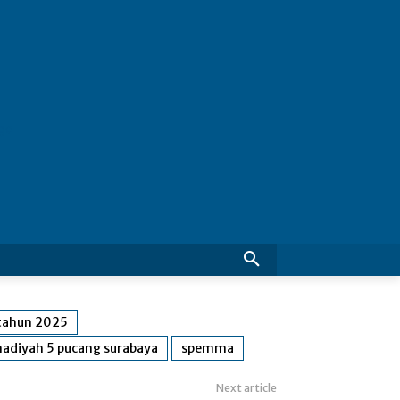
tahun 2025
diyah 5 pucang surabaya
spemma
Next article