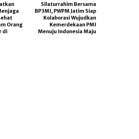
gatkan
Silaturrahim Bersama
Menjaga
BP3MI, PWPM Jatim Siap
Sehat
Kolaborasi Wujudkan
am Orang
Kemerdekaan PMI
 di
Menuju Indonesia Maju