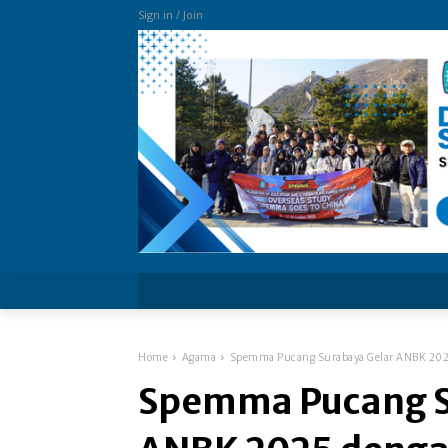
Sign in / Join
more
Home
Agama
Spemma Pucang Surabaya Gelar ANBK 20
Spemma Pucang S