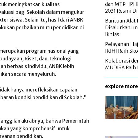
dan MTP-IPHI
tuk meningkatkan kualitas
2031 Resmi Di
valuasi bagi Sekolah dalam mengukur
ter siswa. Selain itu, hasil dari ANBK
Bantuan Alat
akukan perbaikan mutu pendidikan di
Disalurkan un
Ikhlas
Pelayanan Haj
ri merupakan program nasional yang
IKJHI Raih Sk
budayaan, Riset, dan Teknologi
Kolaborasi d
an berbasis individu, ANBK lebih
MUDISA Raih 
kan secara menyeluruh.
explore more
tidak hanya merefleksikan capaian
aran kondisi pendidikan di Sekolah.”
, panggilan akrabnya, bahwa Pemerintah
kan yang komprehensif untuk
layanan pendidikan.