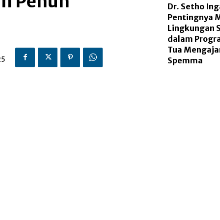
n Penuh
Dr. Setho In
Pentingnya 
Lingkungan 
dalam Progr
Tua Mengajar
25
Spemma