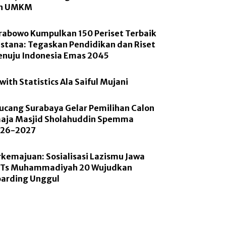
an UMKM
rabowo Kumpulkan 150 Periset Terbaik
Istana: Tegaskan Pendidikan dan Riset
enuju Indonesia Emas 2045
with Statistics Ala Saiful Mujani
cang Surabaya Gelar Pemilihan Calon
aja Masjid Sholahuddin Spemma
026-2027
rkemajuan: Sosialisasi Lazismu Jawa
MTs Muhammadiyah 20 Wujudkan
oarding Unggul