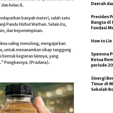
Daerah d
 dan kelas 8.
Presiden P
dapatkan banyak materi, salah satu
Bangsa di 
ji Pandu Hizbul Wathan. Selain itu,
Fondasi M
alam, dan kepemimpinan.
How to Lie 
akna saling menolong, mengajarkan
 itu, untuk menanamkan sikap tanggung
Spemma Pu
 bentuk kegiatan lainnya, yang
Ketua Rem
.” Pungkasnya. (Pradana).
periode 2
Sinergi Be
Timur di 
Sekolah B