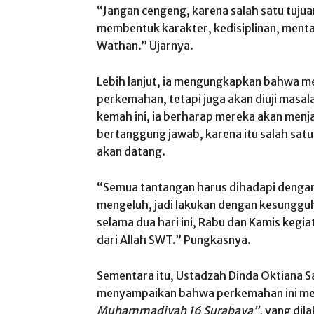
“Jangan cengeng, karena salah satu tuju
membentuk karakter, kedisiplinan, mental, 
Wathan.” Ujarnya.
Lebih lanjut, ia mengungkapkan bahwa me
perkemahan, tetapi juga akan diuji masa
kemah ini, ia berharap mereka akan menja
bertanggung jawab, karena itu salah sat
akan datang.
“Semua tantangan harus dihadapi dengan 
mengeluh, jadi lakukan dengan kesung
selama dua hari ini, Rabu dan Kamis kegi
dari Allah SWT.” Pungkasnya.
Sementara itu, Ustadzah Dinda Oktiana Sari
menyampaikan bahwa perkemahan ini m
Muhammadiyah 16 Surabaya”,
yang dila