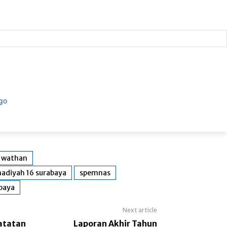
l wathan
diyah 16 surabaya
spemnas
baya
Next article
Catatan
Laporan Akhir Tahun