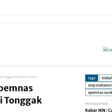
i Tonggak Kedisplinan Siswa
tags
hizbu
pemnas
smp muhamma
spemnas sura
i Tonggak
Previous article
Kabar IKN : 