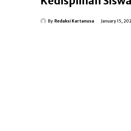
Kedisplinan Sisw
By
Redaksi Kartanusa
January 15, 20