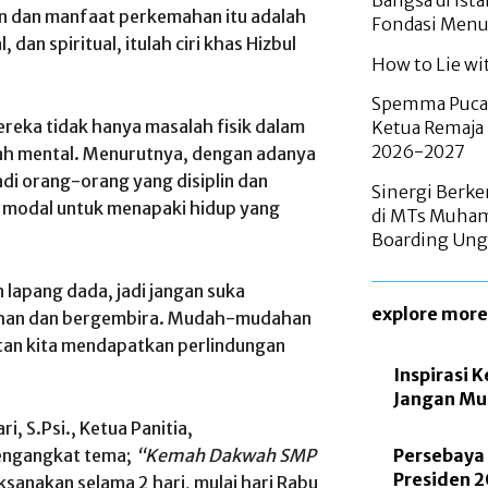
Bangsa di Ist
an dan manfaat perkemahan itu adalah
Fondasi Menu
dan spiritual, itulah ciri khas Hizbul
How to Lie wit
Spemma Pucan
reka tidak hanya masalah fisik dalam
Ketua Remaja
2026-2027
lah mental. Menurutnya, dengan adanya
di orang-orang yang disiplin dan
Sinergi Berke
u modal untuk menapaki hidup yang
di MTs Muham
Boarding Ung
lapang dada, jadi jangan suka
explore more
guhan dan bergembira. Mudah-mudahan
atan kita mendapatkan perlindungan
Inspirasi 
Jangan Mu
, S.Psi., Ketua Panitia,
Persebaya
engangkat tema;
“Kemah Dakwah SMP
Presiden 
ksanakan selama 2 hari, mulai hari Rabu