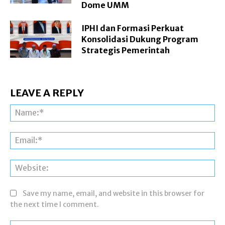
Dome UMM
IPHI dan Formasi Perkuat
Konsolidasi Dukung Program
Strategis Pemerintah
LEAVE A REPLY
Na
Ema
Web
Save my name, email, and website in this browser for
the next time I comment.