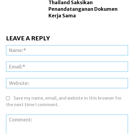
Thailand Saksikan
Penandatanganan Dokumen
Kerja Sama
LEAVE A REPLY
Na
Ema
Web
Save my name, email, and website in this browser for
the next time I comment.