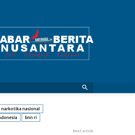
 narkotika nasional
indonesia
bnn ri
Next article