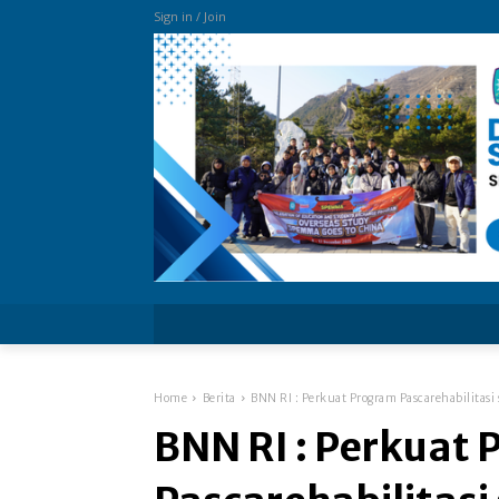
Sign in / Join
more
Home
Berita
BNN RI : Perkuat Program Pascarehabilitasi 
BNN RI : Perkuat