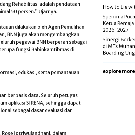
Bidang Rehabilitasi adalah pendataan
How to Lie wit
nimal 50 persen.” Ujarnya.
Spemma Pucan
Ketua Remaja
ntauan dilakukan oleh Agen Pemulihan
2026-2027
depan, BNN juga akan mengembangkan
Sinergi Berke
a seluruh pegawai BNN berperan sebagai
di MTs Muham
 serupa fungsi Babinkamtibmas di
Boarding Ung
explore more
ormasi, edukasi, serta pemantauan
an berbasis data. Seluruh petugas
lam aplikasi SIRENA, sehingga dapat
ional sebagai dasar evaluasi dan
i, Rose Iptriwulandhani, dalam