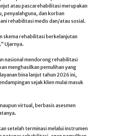
jut atau pascarehabilitasi merupakan
u, penyalahguna, dan korban
ni rehabilitasi medis dan/atau sosial.
m skema rehabilitasi berkelanjutan
” Ujarnya.
an nasional mendorong rehabilitasi
nkan menghasilkan pemulihan yang
ayanan bina lanjut tahun 2026 ini,
ndampingan sejak klien mulai masuk
maupun virtual, berbasis asesmen
Katanya.
an setelah terminasi melalui instrumen
 petugas rehabilitasi, agen pemulihan,