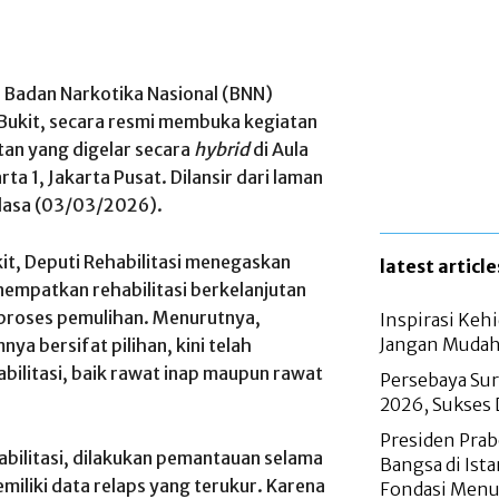
i Badan Narkotika Nasional (BNN)
 Bukit, secara resmi membuka kegiatan
utan yang digelar secara
hybrid
di Aula
a 1, Jakarta Pusat. Dilansir dari laman
elasa (03/03/2026).
t, Deputi Rehabilitasi menegaskan
latest article
nempatkan rehabilitasi berkelanjutan
n proses pemulihan. Menurutnya,
Inspirasi Ke
Jangan Mudah
a bersifat pilihan, kini telah
abilitasi, baik rawat inap maupun rawat
Persebaya Sur
2026, Sukses
Presiden Pra
abilitasi, dilakukan pemantauan selama
Bangsa di Ist
emiliki data relaps yang terukur. Karena
Fondasi Menu