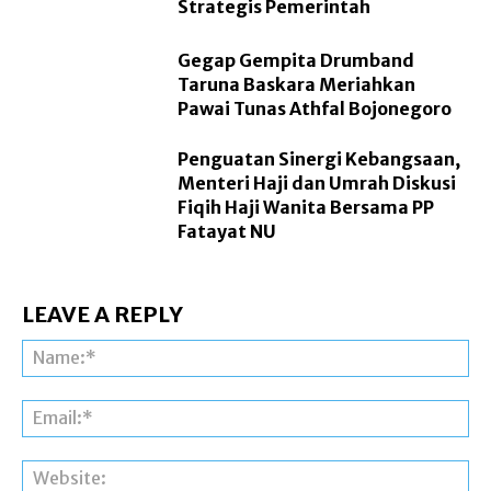
Strategis Pemerintah
Gegap Gempita Drumband
Taruna Baskara Meriahkan
Pawai Tunas Athfal Bojonegoro
Penguatan Sinergi Kebangsaan,
Menteri Haji dan Umrah Diskusi
Fiqih Haji Wanita Bersama PP
Fatayat NU
LEAVE A REPLY
Na
Ema
Web