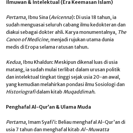
Ilmuwan & Intelektual (Era Keemasan Islam)
Pertama
, Ibnu Sina (
Avicenna
): Di usia 18 tahun, ia
sudah menguasai seluruh cabang ilmu kedokteran dan
diakui sebagai dokter ahli. Karya monumentalnya,
The
Canon of Medicine
, menjadi rujukan utama dunia
medis di Eropa selama ratusan tahun.
Kedua
, Ibnu Khaldun: Meskipun dikenal luas di usia
matang, ia sudah mulai terlibat dalam urusan politik
dan intelektual tingkat tinggi sejak usia 20-an awal,
yang kemudian melahirkan pondasi ilmu Sosiologi dan
Historiografi
dalam kitab
Muqaddimah
.
Penghafal Al-Qur’an & Ulama Muda
Pertama
, Imam Syafi’i: Beliau menghafal Al-Qur’an di
usia 7 tahun dan menghafal kitab
Al-Muwatta