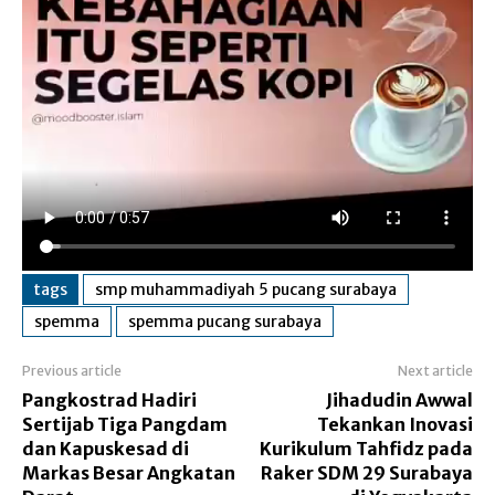
tags
smp muhammadiyah 5 pucang surabaya
spemma
spemma pucang surabaya
Previous article
Next article
Pangkostrad Hadiri
Jihadudin Awwal
Sertijab Tiga Pangdam
Tekankan Inovasi
dan Kapuskesad di
Kurikulum Tahfidz pada
Markas Besar Angkatan
Raker SDM 29 Surabaya