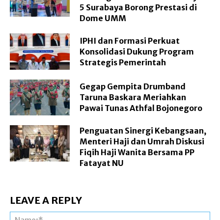
5 Surabaya Borong Prestasi di
Dome UMM
IPHI dan Formasi Perkuat
Konsolidasi Dukung Program
Strategis Pemerintah
Gegap Gempita Drumband
Taruna Baskara Meriahkan
Pawai Tunas Athfal Bojonegoro
Penguatan Sinergi Kebangsaan,
Menteri Haji dan Umrah Diskusi
Fiqih Haji Wanita Bersama PP
Fatayat NU
LEAVE A REPLY
Na