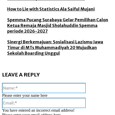
How to Lie with Statistics Ala Saiful Mujani
Spemma Pucang Surabaya Gelar Pemilihan Calon
Ketua Remaja Masjid Sholahuddin Spemma
periode 2026-2027
Sinergi Berkemajuan: Sosialisasi Lazismu Jawa
Timur di MTs Muhammadiyah 20 Wujudkan
Sekolah Boarding Unggul
LEAVE A REPLY
Name:*
Please enter your name here
Email:*
You have entered an incorrect email address!
Please enter your email address here