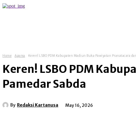
more
Home
Agama
Keren! LSBO PDM Kabupaten Madiun Buka Pawiyatan Pranatacara da
Keren! LSBO PDM Kabupa
Pamedar Sabda
By
Redaksi Kartanusa
May 16, 2026