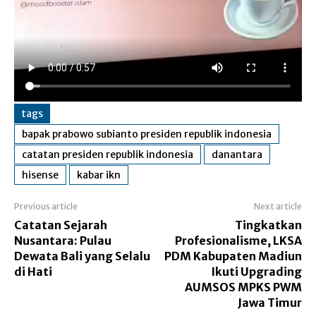
tags
bapak prabowo subianto presiden republik indonesia
catatan presiden republik indonesia
danantara
hisense
kabar ikn
Previous article
Next article
Catatan Sejarah
Tingkatkan
Nusantara: Pulau
Profesionalisme, LKSA
Dewata Bali yang Selalu
PDM Kabupaten Madiun
di Hati
Ikuti Upgrading
AUMSOS MPKS PWM
Jawa Timur