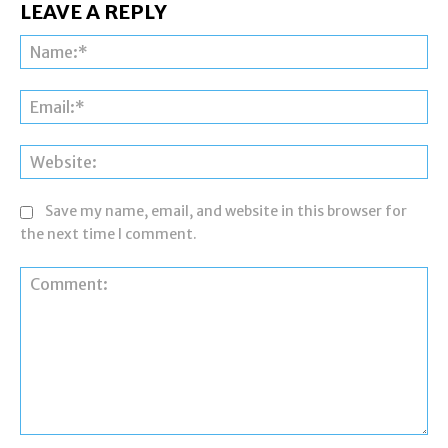
LEAVE A REPLY
Na
Ema
Web
Save my name, email, and website in this browser for
the next time I comment.
Comment: