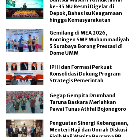
ke-35 NU Resmi Digelar di
Depok, Bahas Isu Keagamaan
hingga Kemasyarakatan
Gemilang di MEA 2026,
Kontingen SMP Muhammadiyah
5 Surabaya Borong Prestasi di
Dome UMM
IPHI dan Formasi Perkuat
Konsolidasi Dukung Program
Strategis Pemerintah
Gegap Gempita Drumband
Taruna Baskara Meriahkan
Pawai Tunas Athfal Bojonegoro
Penguatan Sinergi Kebangsaan,
Menteri Haji dan Umrah Diskusi
Fiqih Haji Wanita Bersama PP