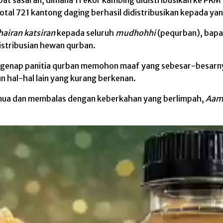
 total 721 kantong daging berhasil didistribusikan kepada 
airan katsiran
kepada seluruh
mudhohhi
(pequrban), bapa
stribusian hewan qurban.
 segenap panitia qurban memohon maaf yang sebesar-besarny
n hal-hal lain yang kurang berkenan.
mua dan membalas dengan keberkahan yang berlimpah,
Aami