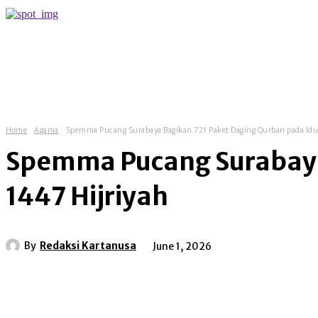
more
Home
Agama
Spemma Pucang Surabaya Bagikan 721 Paket Daging Qurban pada Idu
Spemma Pucang Surabaya 
1447 Hijriyah
By
Redaksi Kartanusa
June 1, 2026