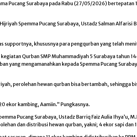
ma Pucang Surabaya pada Rabu (27/05/2026) bertepatan 10 
 Hijriyah Spemma Pucang Surabaya, Ustadz Salman Alfarisi 
tas supportnya, khususnya para pengqurban yang telah me
an kegiatan Qurban SMP Muhammadiyah 5 Surabaya tahun 144
rban yang mengamanahkan kepada Spemma Pucang Surabaya,
Hijriyah, perolehan hewan qurban bisa bertambah, sehingga
 20 ekor kambing, Aamiin.” Pungkasnya.
h Spemma Pucang Surabaya, Ustadz Barriq Faiz Aulia Ihya’u,
lehan dan distribusi hewan qurban, yakni; 4 ekor sapi dan 
epat sasaran, dimana 11 ekor kambing didistribusikan ke PR