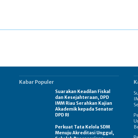
Kabar Populer
K
Suarakan Keadilan Fiskal
Su
dan Kesejahteraan, DPD
I
IMM Riau Serahkan Kajian
S
Akademik kepada Senator
DPD RI
Pe
U
Perkuat Tata Kelola SDM
B
Menuju Akreditasi Unggul,
Pe