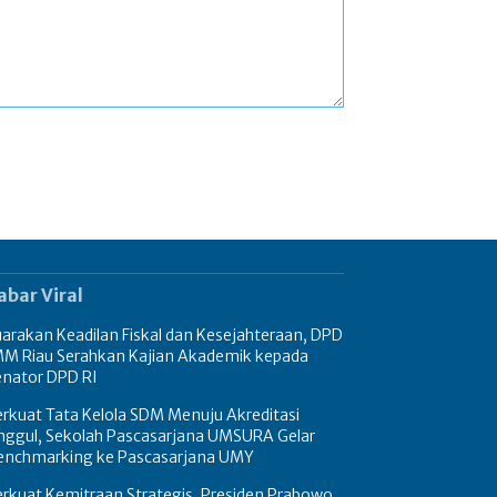
abar Viral
arakan Keadilan Fiskal dan Kesejahteraan, DPD
MM Riau Serahkan Kajian Akademik kepada
enator DPD RI
rkuat Tata Kelola SDM Menuju Akreditasi
nggul, Sekolah Pascasarjana UMSURA Gelar
enchmarking ke Pascasarjana UMY
rkuat Kemitraan Strategis, Presiden Prabowo