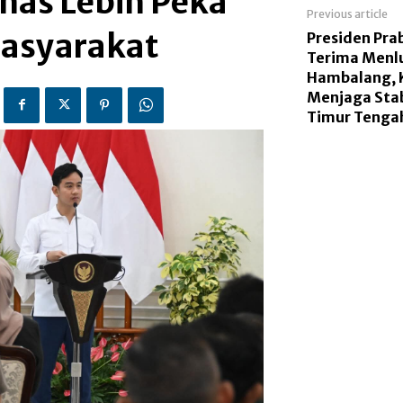
nas Lebih Peka
Previous article
Masyarakat
Presiden Pr
Terima Menlu
Hambalang,
Menjaga Stab
Timur Tenga