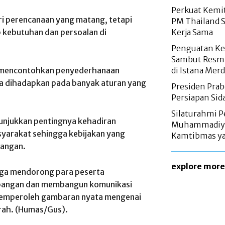
Perkuat Kemit
ari perencanaan yang matang, tetapi
PM Thailand 
 kebutuhan dan persoalan di
Kerja Sama
Penguatan Ke
Sambut Resmi
g mencontohkan penyederhanaan
di Istana Mer
ya dihadapkan pada banyak aturan yang
Presiden Pra
Persiapan Si
Silaturahmi P
unjukkan pentingnya kehadiran
Muhammadiyah
syarakat sehingga kebijakan yang
Kamtibmas ya
pangan.
explore more
uga mendorong para peserta
lapangan dan membangun komunikasi
memperoleh gambaran nyata mengenai
rah. (Humas/Gus).