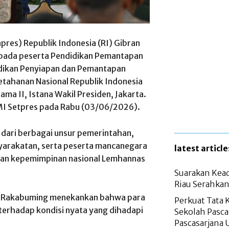
pres) Republik Indonesia (RI) Gibran
ada peserta Pendidikan Pemantapan
idikan Penyiapan dan Pemantapan
etahanan Nasional Republik Indonesia
a II, Istana Wakil Presiden, Jakarta.
BPMI Setpres pada Rabu (03/06/2026).
 dari berbagai unsur pemerintahan,
asyarakatan, serta peserta mancanegara
latest article
kan kepemimpinan nasional Lemhannas
Suarakan Kead
Riau Serahkan
n Rakabuming menekankan bahwa para
Perkuat Tata 
terhadap kondisi nyata yang dihadapi
Sekolah Pasc
Pascasarjana