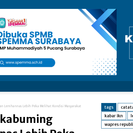
n Lemhannas Lebih Peka Melihat Kondisi Masyarakat
tags
catat
akabuming
kabar ikn
l
wapres republ