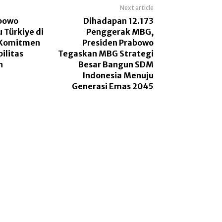
Next article
abowo
Dihadapan 12.173
 Türkiye di
Penggerak MBG,
 Komitmen
Presiden Prabowo
ilitas
Tegaskan MBG Strategi
h
Besar Bangun SDM
Indonesia Menuju
Generasi Emas 2045