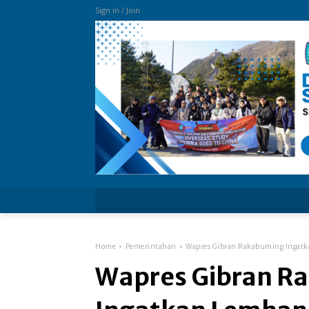
Sign in / Join
more
Home
Pemerintahan
Wapres Gibran Rakabuming Ingatka
Wapres Gibran R