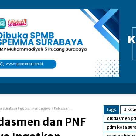
 Surabaya Ingatkan Pentingnya 7 Kebiasaan...
tags
dikda
kdasmen dan PNF
dikdasmen pd
pdm kota sur
sekolah inov