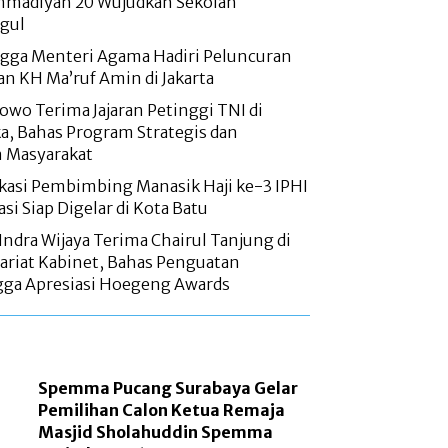
madiyah 20 Wujudkan Sekolah
gul
ngga Menteri Agama Hadiri Peluncuran
n KH Ma’ruf Amin di Jakarta
owo Terima Jajaran Petinggi TNI di
a, Bahas Program Strategis dan
n Masyarakat
fikasi Pembimbing Manasik Haji ke-3 IPHI
kasi Siap Digelar di Kota Batu
Indra Wijaya Terima Chairul Tanjung di
ariat Kabinet, Bahas Penguatan
ga Apresiasi Hoegeng Awards
Spemma Pucang Surabaya Gelar
Pemilihan Calon Ketua Remaja
Masjid Sholahuddin Spemma