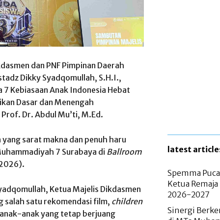
ikdasmen dan PNF Pimpinan Daerah
adz Dikky Syadqomullah, S.H.I.,
 7 Kebiasaan Anak Indonesia Hebat
dikan Dasar dan Menengah
Prof. Dr. Abdul Mu’ti, M.Ed.
a yang sarat makna dan penuh haru
latest article
 Muhammadiyah 7 Surabaya di
Ballroom
/2026).
Spemma Pucan
Ketua Remaja
yadqomullah, Ketua Majelis Dikdasmen
2026-2027
salah satu rekomendasi film,
children
Sinergi Berke
anak-anak yang tetap berjuang