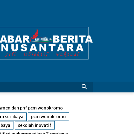
smen dan pnf pcm wonokromo
m surabaya
pcm wonokromo
abaya
sekolah inovatif
atif sd muhammadiyah 7 surabaya