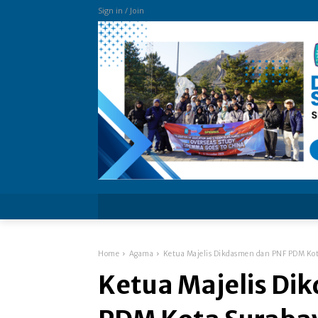
Sign in / Join
more
Home
Agama
Ketua Majelis Dikdasmen dan PNF PDM Kota
Ketua Majelis Di