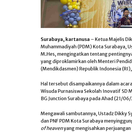
Surabaya, kartanusa
– Ketua Majelis D
Muhammadiyah (PDM) Kota Surabaya, Ust
M.Hes, mengingatkan tentang pentingnya
yang diproklamirkan oleh Menteri Pendi
(Mendikdasmen) Republik Indonesia (RI), 
Hal tersebut disampaikannya dalam acar
Wisuda Purnasiswa Sekolah Inovatif SD
BG Junction Surabaya pada Ahad (21/06
Mengawali sambutannya, Ustadz Dikky S
dan PNF PDM Kota Surabaya menyinggung 
of heaven
yang mengisahkan perjuangan 