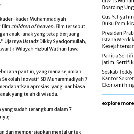
di MTs Muham
.
Boarding Ung
Gus Yahya hi
n kader-kader Muhammadiyah
Buku Pemikira
 film
children of heaven.
Film tersebut
Presiden Prab
gan anak-anak yang tetap berjuang
Istana Merdek
.” Ujarnya Ustadz Dikky Syadqomullah,
Kesejahteraa
Kwartir Wilayah Hizbul Wathan Jawa
Panitia Serti
Jatim: Sertifi
berapa pantun, yang mana sejumlah
Seskab Teddy 
Kantor Sekret
tas Sekolah Inovatif SD Muhammadiyah 7
Ekonomi hing
endapatkan apresiasi yang luar biasa
anak yang telah di wisuda.
explore more
 yang sudah terangkum dalam 7
anya;
inan dan mempersiapkan mental untuk