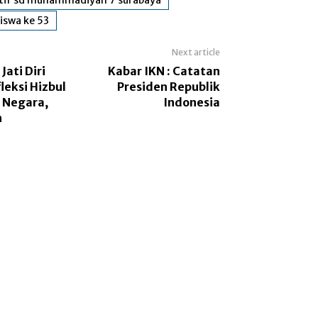
iswa ke 53
Next article
ati Diri
Kabar IKN : Catatan
leksi Hizbul
Presiden Republik
 Negara,
Indonesia
n