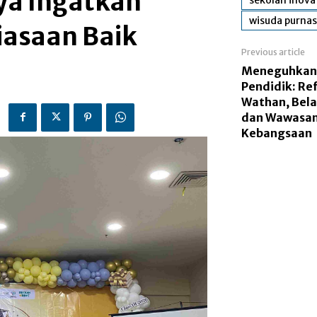
ya Ingatkan
wisuda purnas
iasaan Baik
Previous article
Meneguhkan J
Pendidik: Ref
Wathan, Bela
dan Wawasa
Kebangsaan