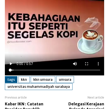
tags
kkn
kkn umsura
umsura
universitas muhammadiyah surabaya
Previous article
Next article
Kabar IKN : Catatan
Delegasi Kerajaan