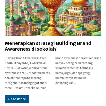
Menerapkan strategi Building Brand
Awareness di sekolah
Building Brand Awareness Oleh
brand awareness berarti seberapa
Taufik Hidayanto, A.Md (Wakil
banyak orang tahu tentang
Ketua PCM Wonokromo) Brand
sekolah tersebut, termasuk
awareness atau kesadaran merek
nama, logo, dan apa yang
adalah seberapa baik orang
membuatnya istimewa
mengenal dan mengingat suatu
dibandingkan...
merek. Dalam konteks sekolah,
Read more