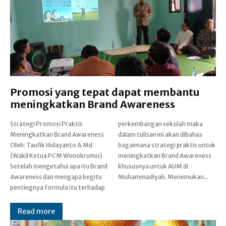
Promosi yang tepat dapat membantu
meningkatkan Brand Awareness
Strategi Promosi Praktis
perkembangan sekolah maka
Meningkatkan Brand Awareness
dalam tulisan ini akan dibahas
Oleh: Taufik Hidayanto A.Md
bagaimana strategi praktis untuk
(Wakil Ketua PCM Wonokromo)
meningkatkan Brand Awareness
Setelah mengetahui apa itu Brand
khususnya untuk AUM di
Awareness dan mengapa begitu
Muhammadiyah. Menemukan...
pentingnya formula itu terhadap
Read more