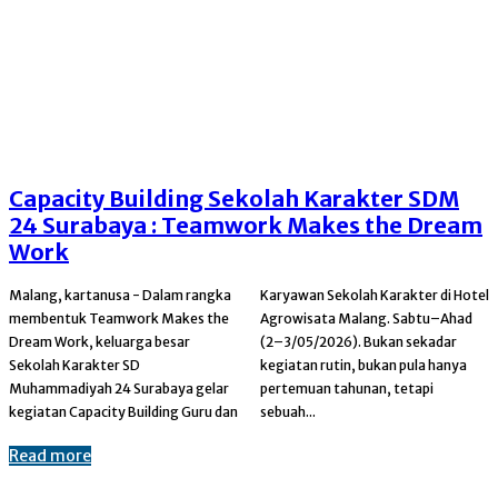
Capacity Building Sekolah Karakter SDM
24 Surabaya : Teamwork Makes the Dream
Work
Malang, kartanusa - Dalam rangka
Karyawan Sekolah Karakter di Hotel
membentuk Teamwork Makes the
Agrowisata Malang. Sabtu–Ahad
Dream Work, keluarga besar
(2–3/05/2026). Bukan sekadar
Sekolah Karakter SD
kegiatan rutin, bukan pula hanya
Muhammadiyah 24 Surabaya gelar
pertemuan tahunan, tetapi
kegiatan Capacity Building Guru dan
sebuah...
Read more