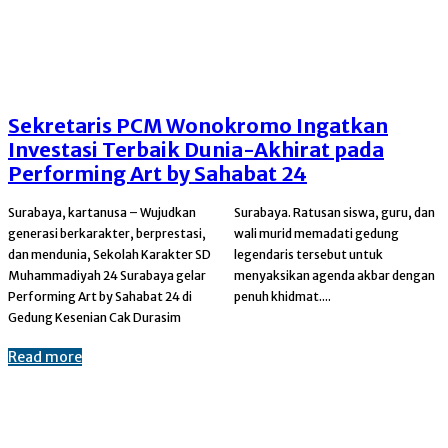
Sekretaris PCM Wonokromo Ingatkan
Investasi Terbaik Dunia-Akhirat pada
Performing Art by Sahabat 24
Surabaya, kartanusa – Wujudkan
Surabaya. Ratusan siswa, guru, dan
generasi berkarakter, berprestasi,
wali murid memadati gedung
dan mendunia, Sekolah Karakter SD
legendaris tersebut untuk
Muhammadiyah 24 Surabaya gelar
menyaksikan agenda akbar dengan
Performing Art by Sahabat 24 di
penuh khidmat....
Gedung Kesenian Cak Durasim
Read more