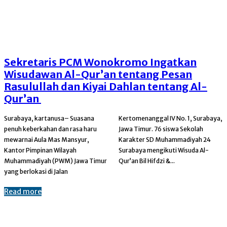
Sekretaris PCM Wonokromo Ingatkan
Wisudawan Al-Qur’an tentang Pesan
Rasulullah dan Kiyai Dahlan tentang Al-
Qur’an
Surabaya, kartanusa– Suasana
Kertomenanggal IV No. 1, Surabaya,
penuh keberkahan dan rasa haru
Jawa Timur. 76 siswa Sekolah
mewarnai Aula Mas Mansyur,
Karakter SD Muhammadiyah 24
Kantor Pimpinan Wilayah
Surabaya mengikuti Wisuda Al-
Muhammadiyah (PWM) Jawa Timur
Qur’an Bil Hifdzi &...
yang berlokasi di Jalan
Read more