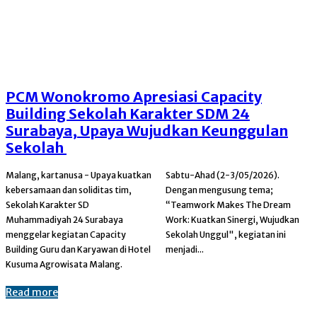
PCM Wonokromo Apresiasi Capacity
Building Sekolah Karakter SDM 24
Surabaya, Upaya Wujudkan Keunggulan
Sekolah
Malang, kartanusa - Upaya kuatkan
Sabtu-Ahad (2-3/05/2026).
kebersamaan dan soliditas tim,
Dengan mengusung tema;
Sekolah Karakter SD
“Teamwork Makes The Dream
Muhammadiyah 24 Surabaya
Work: Kuatkan Sinergi, Wujudkan
menggelar kegiatan Capacity
Sekolah Unggul", kegiatan ini
Building Guru dan Karyawan di Hotel
menjadi...
Kusuma Agrowisata Malang.
Read more