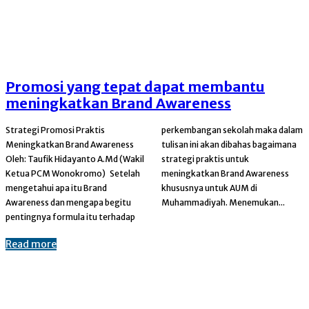
Promosi yang tepat dapat membantu
meningkatkan Brand Awareness
Strategi Promosi Praktis
perkembangan sekolah maka dalam
Meningkatkan Brand Awareness
tulisan ini akan dibahas bagaimana
Oleh: Taufik Hidayanto A.Md (Wakil
strategi praktis untuk
Ketua PCM Wonokromo) Setelah
meningkatkan Brand Awareness
mengetahui apa itu Brand
khususnya untuk AUM di
Awareness dan mengapa begitu
Muhammadiyah. Menemukan...
pentingnya formula itu terhadap
Read more