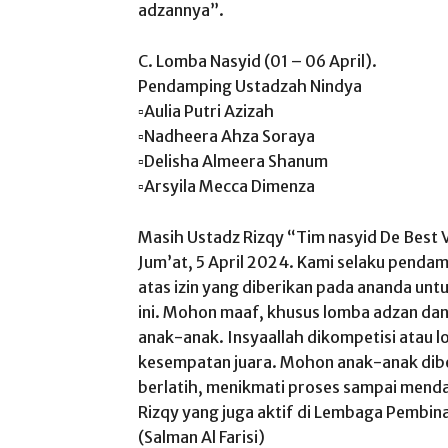
adzannya”.
C. Lomba Nasyid (01 – 06 April).
Pendamping Ustadzah Nindya
▫️Aulia Putri Azizah
▫️Nadheera Ahza Soraya
▫️Delisha Almeera Shanum
▫️Arsyila Mecca Dimenza
Masih Ustadz Rizqy “Tim nasyid De Best V
Jum’at, 5 April 2024. Kami selaku pend
atas izin yang diberikan pada ananda un
ini. Mohon maaf, khusus lomba adzan dan 
anak-anak. Insyaallah dikompetisi atau 
kesempatan juara. Mohon anak-anak diber
berlatih, menikmati proses sampai menda
Rizqy yang juga aktif di Lembaga Pembi
(Salman Al Farisi)