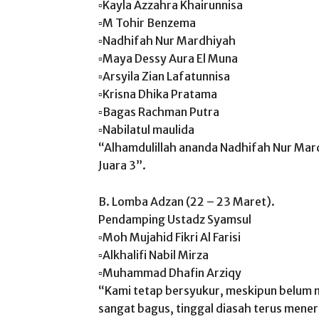
▫️Kayla Azzahra Khairunnisa
▫️M Tohir Benzema
▫️Nadhifah Nur Mardhiyah
▫️Maya Dessy Aura El Muna
▫️Arsyila Zian Lafatunnisa
▫️Krisna Dhika Pratama
▫️Bagas Rachman Putra
▫️Nabilatul maulida
“Alhamdulillah ananda Nadhifah Nur Mar
Juara 3”.
B. Lomba Adzan (22 – 23 Maret).
Pendamping Ustadz Syamsul
▫️Moh Mujahid Fikri Al Farisi
▫️Alkhalifi Nabil Mirza
▫️Muhammad Dhafin Arziqy
“Kami tetap bersyukur, meskipun belum m
sangat bagus, tinggal diasah terus mener