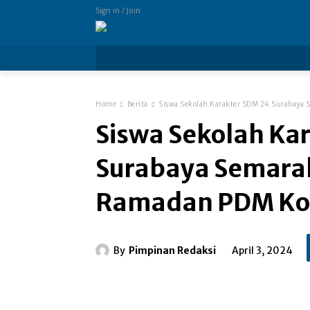
Sign in / Join
more
Home
Berita
Siswa Sekolah Karakter SDM 24 Surabaya
Siswa Sekolah Ka
Surabaya Semara
Ramadan PDM Ko
By
Pimpinan Redaksi
April 3, 2024