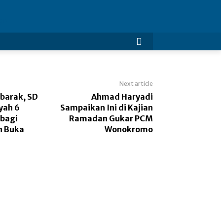
Next article
arak, SD
Ahmad Haryadi
ah 6
Sampaikan Ini di Kajian
rbagi
Ramadan Gukar PCM
n Buka
Wonokromo