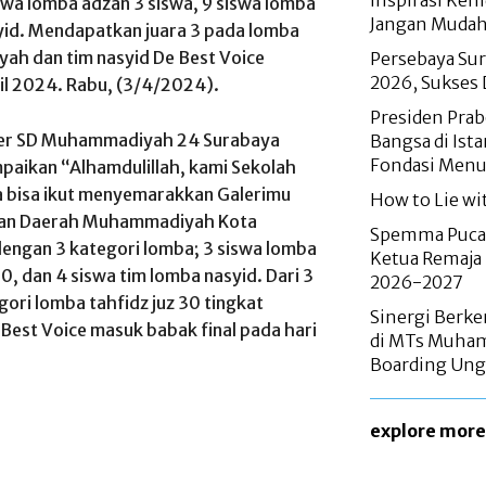
Inspirasi Ke
swa lomba adzan 3 siswa, 9 siswa lomba
Jangan Mudah
syid. Mendapatkan juara 3 pada lomba
ah dan tim nasyid De Best Voice
Persebaya Sur
2026, Sukses
ril 2024. Rabu, (3/4/2024).
Presiden Pra
ter SD Muhammadiyah 24 Surabaya
Bangsa di Ist
Fondasi Menu
paikan “Alhamdulillah, kami Sekolah
bisa ikut menyemarakkan Galerimu
How to Lie wit
nan Daerah Muhammadiyah Kota
Spemma Pucan
engan 3 kategori lomba; 3 siswa lomba
Ketua Remaja
30, dan 4 siswa tim lomba nasyid. Dari 3
2026-2027
ori lomba tahfidz juz 30 tingkat
Sinergi Berke
est Voice masuk babak final pada hari
di MTs Muham
Boarding Ung
explore more