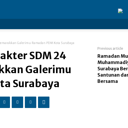
 Semarakkan Galerimu Ramadan PDM Kota Surabaya
Previous article
rakter SDM 24
Ramadan Mub
Muhammadiy
kkan Galerimu
Surabaya Be
Santunan da
ta Surabaya
Bersama