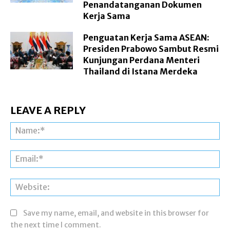
Penandatanganan Dokumen
Kerja Sama
Penguatan Kerja Sama ASEAN:
Presiden Prabowo Sambut Resmi
Kunjungan Perdana Menteri
Thailand di Istana Merdeka
LEAVE A REPLY
Na
Ema
Web
Save my name, email, and website in this browser for
the next time I comment.