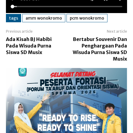
tags
amm wonokromo
pcm wonokromo
Previous article
Next article
Ada Kisah BJ Habibi
Bertabur Souvenir Dan
Pada Wisuda Purna
Penghargaan Pada
Siswa SD Musix
Wisuda Purna Siswa SD
Musix