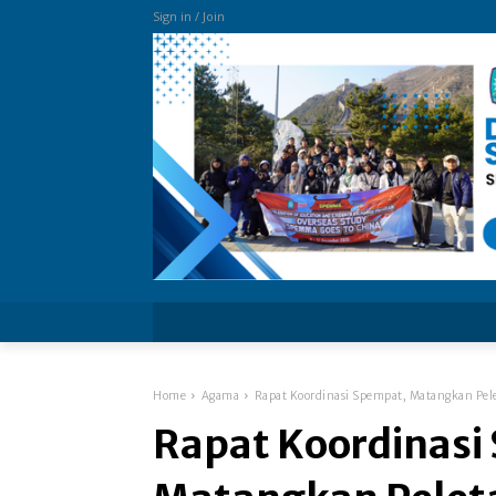
Sign in / Join
more
Home
Agama
Rapat Koordinasi Spempat, Matangkan Pel
Rapat Koordinasi