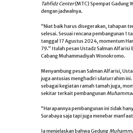
Tahfidz Center
(MTC) Spempat Gadung Wo
dengan jadwalnya.
“Niat baik harus disegerakan, tahapan 
selesai. Sesuai rencana pembangunan 1 t
tanggal 17 Agustus 2024, momentum Har
79.” Itulah pesan Ustadz Salman Alfarisi 
Cabang Muhammadiyah Wonokromo.
Menyambung pesan Salman Alfarisi, Ust
juga antusias menghadiri silaturrahim ini.
sebagai kegiatan ramah tamah juga, mom
sekitar terkait pembangunan
Muhammadi
“Harapannya pembangunan ini tidak ha
Surabaya saja tapi juga menebar manfaat 
Ia menjelaskan bahwa Gedung
Muhammad