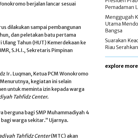
Presiden Pra
nokromo berjalan lancar sesuai
Pemadaman Lis
Menggugah Ke
Utama Mendon
terus dilakukan sampai pembangunan
Bangsa
ahun, dan peletakan batu pertama
Suarakan Kead
i Ulang Tahun (HUT) Kemerdekaan ke
Riau Serahkan
BMR, S.H.I., Sekretaris Pimpinan
explore more
adz Ir. Luqman, Ketua PCM Wonokromo
 Menurutnya, kegiatan ini selain
en untuk meminta izin kepada warga
yah Tahfidz Center
.
nya berguna bagi SMP Muhammadiyah 4
bagi warga sekitar.” Ujarnya.
iyah Tahfidz Center
(MTC) akan