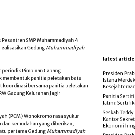
is Pesantren SMP Muhammadiyah 4
realisasikan Gedung
Muhammadiyah
latest article
t periodik Pimpinan Cabang
Presiden Prab
membentuk panitia peletakan batu
Istana Merdek
t koordinasi bersama panitia peletakan
Kesejahteraa
W Gadung Kelurahan Jagir
Panitia Serti
Jatim: Sertifi
Seskab Teddy 
yah (PCM) Wonokromo rasa syukur
Kantor Sekret
n dan kemudahan yang diberikan,
Ekonomi hing
batu pertama Gedung
Muhammadiyah