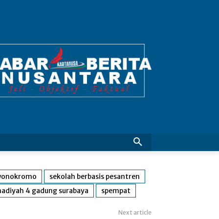
wonokromo
sekolah berbasis pesantren
diyah 4 gadung surabaya
spempat
Next article