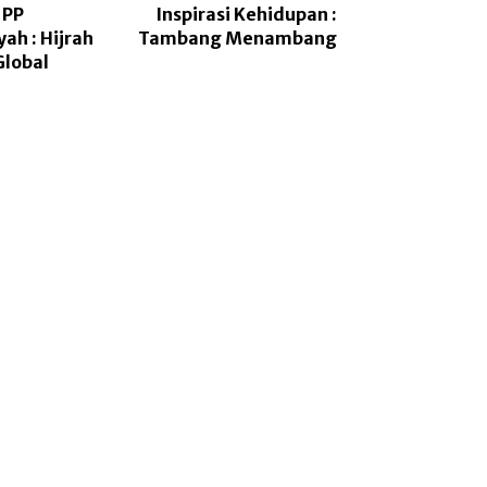
 PP
Inspirasi Kehidupan :
h : Hijrah
Tambang Menambang
Global