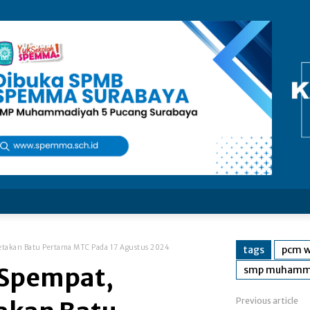
etakan Batu Pertama MTC Pada 17 Agustus 2024
tags
pcm 
 Spempat,
smp muhamma
Previous article