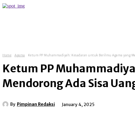
more
Home
Agama
Ketum PP Muhammadiyah: Kesadaran untuk Berilmu Agama yang Men
Ketum PP Muhammadiyah
Mendorong Ada Sisa Uang
By
Pimpinan Redaksi
January 4, 2025