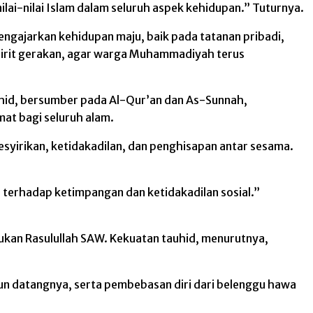
i-nilai Islam dalam seluruh aspek kehidupan.” Tuturnya.
ngajarkan kehidupan maju, baik pada tatanan pribadi,
pirit gerakan, agar warga Muhammadiyah terus
uhid, bersumber pada Al-Qur’an dan As-Sunnah,
at bagi seluruh alam.
syirikan, ketidakadilan, dan penghisapan antar sesama.
 terhadap ketimpangan dan ketidakadilan sosial.”
an Rasulullah SAW. Kekuatan tauhid, menurutnya,
n datangnya, serta pembebasan diri dari belenggu hawa