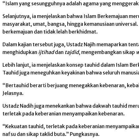
“Islam yang sesungguhnya adalah agama yang menggerakkan
Selanjutnya, ia menjelaskan bahwa Islam Berkemajuan mer
masyarakat, umat, bangsa, hingga kemanusiaan universal.
berkemajuan dan tidak lelah berkhidmat.
Dalam kajian tersebut juga, Ustadz Najih memaparkan ten
menghidupkan
ijtihad
dan
tajdid
, mengembangkan sikap
w
Lebih lanjut, ia menjelaskan konsep tauhid dalam Islam B
Tauhid juga meneguhkan keyakinan bahwa seluruh manusia 
“Bertauhid berarti berjuang menegakkan kebenaran, kebaik
Jelasnya.
Ustadz Nadih juga menekankan bahwa dakwah tauhid meru
terletak pada keberanian menyampaikan kebenaran.
“Kekuatan tauhid, terletak pada keberanian menyampaika
nafsu dan sikap taklid buta.” Pungkasnya.