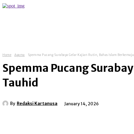
more
Home
Agama
Spemma Pucang Surabaya Gelar Kajian Rutin, Bahas Islam Berkemaj
Spemma Pucang Surabaya 
Tauhid
By
Redaksi Kartanusa
January 14, 2026