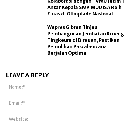
Kolaborasi dengan TVMU Jatim 1
Antar Kepala SMK MUDISA Raih
Emas di Olimpiade Nasional
Wapres Gibran Tinjau
Pembangunan Jembatan Krueng
Tingkeum di Bireuen, Pastikan
Pemulihan Pascabencana
Berjalan Optimal
LEAVE A REPLY
Na
Ema
Web