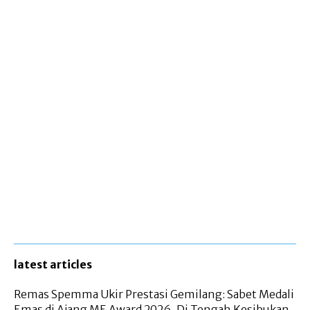
latest articles
Remas Spemma Ukir Prestasi Gemilang: Sabet Medali
Emas di Ajang ME Award 2026, Di Tengah Kesibukan