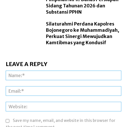
Sidang Tahunan 2026 dan
Substansi PPHN
Silaturahmi Perdana Kapolres
Bojonegoro ke Muhammadiyah,
Perkuat Sinergi Mewujudkan
Kamtibmas yang Kondusif
LEAVE A REPLY
Na
Ema
Web
Save my name, email, and website in this browser for