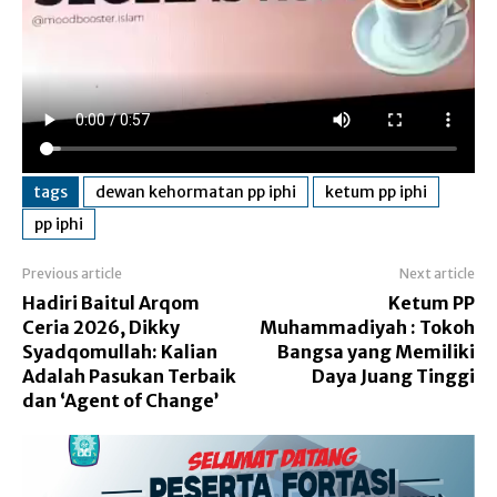
tags
dewan kehormatan pp iphi
ketum pp iphi
pp iphi
Previous article
Next article
Hadiri Baitul Arqom
Ketum PP
Ceria 2026, Dikky
Muhammadiyah : Tokoh
Syadqomullah: Kalian
Bangsa yang Memiliki
Adalah Pasukan Terbaik
Daya Juang Tinggi
dan ‘Agent of Change’