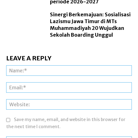
periode 2026-2027
Sinergi Berkemajuan: Sosialisasi
Lazismu Jawa Timur di MTs
Muhammadiyah 20 Wujudkan
Sekolah Boarding Unggul
LEAVE A REPLY
Na
Ema
Web
Save my name, email, and website in this browser for
the next time I comment.