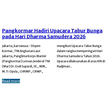
Pangkormar Hadiri Upacara Tabur Bunga
pada Hari Dharma Samudera 2026
Jakarta, kartanusa - Dispen
mengikuti Upacara Tabur Bunga
Kormar, TNI Angkatan Laut
dalam rangka memperingati Hari
Jakarta, Panglima Korps Marinir
Dharma Samudera Tahun 2026.
(Pangkormar) Letnan Jenderal TNI
Upacara dilaksanakan di atas KRI dr.
(Mar) Dr. Endi Supardi, SE., MM.,
Radjiman...
M.Tr.Opsla., CHRMP., CRMP.,
Read more