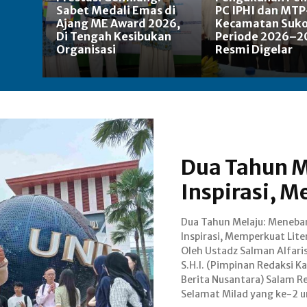
Sabet Medali Emas di
PC IPHI dan MTP
Ajang ME Award 2026,
Kecamatan Suk
Di Tengah Kesibukan
Periode 2026–2
Organisasi
Resmi Digelar
Dua Tahun M
Inspirasi, M
Dua Tahun Melaju: Meneba
Kartanusa.id! Usia dua tahu
Inspirasi, Memperkuat Lite
adalah fase "lepas landas
Oleh Ustadz Salman Alfari
mana pondasi yang 
S.H.I. (Pimpinan Redaksi Kabar
dibangun mulai menunjukkan taji
Berita Nusantara) Salam Redaksi,
dan pengaruhnya. (15 Januari
Selamat Milad yang ke-2 