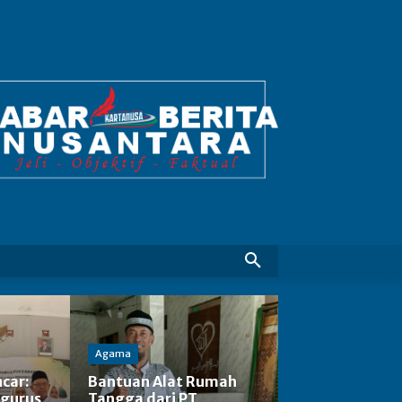
Agama
car:
Bantuan Alat Rumah
gurus
Tangga dari PT