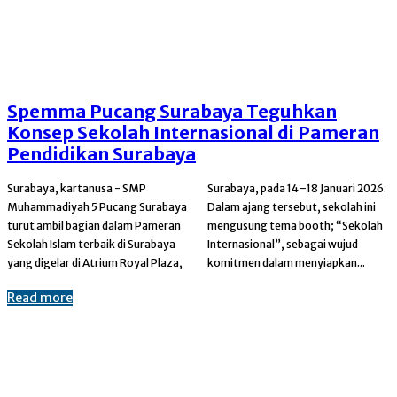
Spemma Pucang Surabaya Teguhkan
Konsep Sekolah Internasional di Pameran
Pendidikan Surabaya
Surabaya, kartanusa - SMP
Surabaya, pada 14–18 Januari 2026.
Muhammadiyah 5 Pucang Surabaya
Dalam ajang tersebut, sekolah ini
turut ambil bagian dalam Pameran
mengusung tema booth; “Sekolah
Sekolah Islam terbaik di Surabaya
Internasional”, sebagai wujud
yang digelar di Atrium Royal Plaza,
komitmen dalam menyiapkan...
Read more