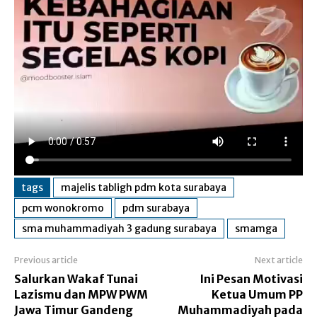
tags
majelis tabligh pdm kota surabaya
pcm wonokromo
pdm surabaya
sma muhammadiyah 3 gadung surabaya
smamga
Previous article
Next article
Salurkan Wakaf Tunai
Ini Pesan Motivasi
Lazismu dan MPW PWM
Ketua Umum PP
Jawa Timur Gandeng
Muhammadiyah pada