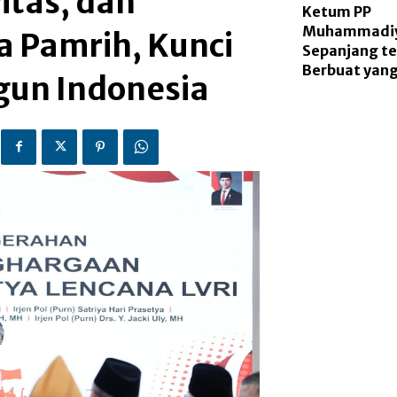
itas, dan
Ketum PP
Muhammadiy
 Pamrih, Kunci
Sepanjang te
Berbuat yang
un Indonesia