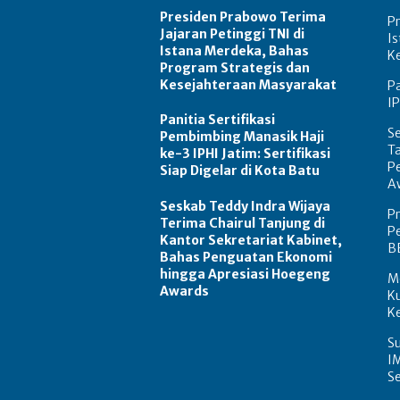
Presiden Prabowo Terima
Pr
Jajaran Petinggi TNI di
I
Istana Merdeka, Bahas
K
Program Strategis dan
Kesejahteraan Masyarakat
Pa
IP
Panitia Sertifikasi
Se
Pembimbing Manasik Haji
Ta
ke-3 IPHI Jatim: Sertifikasi
P
Siap Digelar di Kota Batu
A
Seskab Teddy Indra Wijaya
P
Terima Chairul Tanjung di
Pe
Kantor Sekretariat Kabinet,
B
Bahas Penguatan Ekonomi
hingga Apresiasi Hoegeng
M
Awards
K
K
Su
I
S