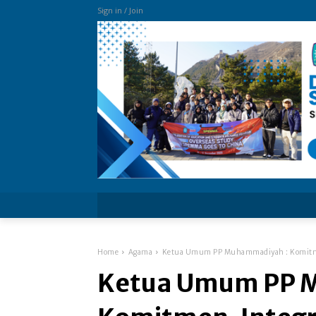
Sign in / Join
more
Home
Agama
Ketua Umum PP Muhammadiyah : Komitmen,
Ketua Umum PP 