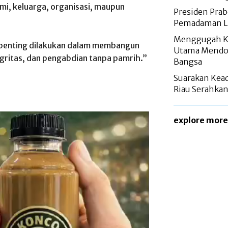
ami, keluarga, organisasi, maupun
Presiden Pra
Pemadaman Lis
Menggugah Ke
 penting dilakukan dalam membangun
Utama Mendon
egritas, dan pengabdian tanpa pamrih.”
Bangsa
Suarakan Kead
Riau Serahkan
explore more