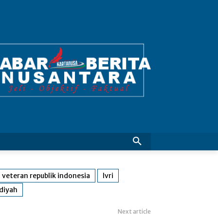
n veteran republik indonesia
lvri
diyah
Next article