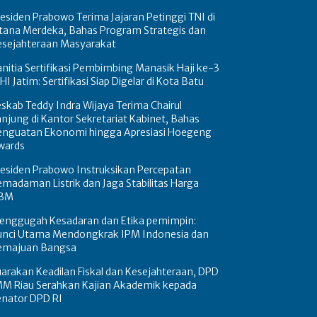
esiden Prabowo Terima Jajaran Petinggi TNI di
stana Merdeka, Bahas Program Strategis dan
esejahteraan Masyarakat
nitia Sertifikasi Pembimbing Manasik Haji ke-3
HI Jatim: Sertifikasi Siap Digelar di Kota Batu
skab Teddy Indra Wijaya Terima Chairul
njung di Kantor Sekretariat Kabinet, Bahas
enguatan Ekonomi hingga Apresiasi Hoegeng
wards
residen Prabowo Instruksikan Percepatan
madaman Listrik dan Jaga Stabilitas Harga
BM
enggugah Kesadaran dan Etika pemimpin:
unci Utama Mendongkrak IPM Indonesia dan
emajuan Bangsa
arakan Keadilan Fiskal dan Kesejahteraan, DPD
MM Riau Serahkan Kajian Akademik kepada
enator DPD RI