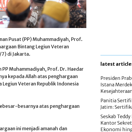
nan Pusat (PP) Muhammadiyah, Prof.
hargaan Bintang Legiun Veteran
7) di Jakarta.
latest article
 PP Muhammadiyah, Prof. Dr. Haedar
rnya kepada Allah atas penghargaan
Presiden Prab
a Legiun Veteran Republik Indonesia
Istana Merdek
Kesejahteraa
Panitia Serti
sebesar-besarnya atas penghargaan
Jatim: Sertifi
Seskab Teddy 
Kantor Sekret
argaan ini menjadi amanah dan
Ekonomi hing