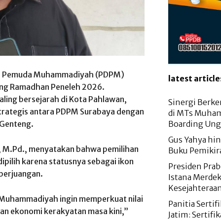
ah Pemuda Muhammadiyah (PDPM)
latest article
ng Ramadhan Peneleh 2026.
aling bersejarah di Kota Pahlawan,
Sinergi Berke
 strategis antara PDPM Surabaya dengan
di MTs Muham
Genteng.
Boarding Ung
Gus Yahya hi
A, M.Pd., menyatakan bahwa pemilihan
Buku Pemikira
ipilih karena statusnya sebagai ikon
Presiden Prab
 perjuangan.
Istana Merdek
Kesejahteraa
uhammadiyah ingin memperkuat nilai
Panitia Serti
gan ekonomi kerakyatan masa kini,”
Jatim: Sertifi