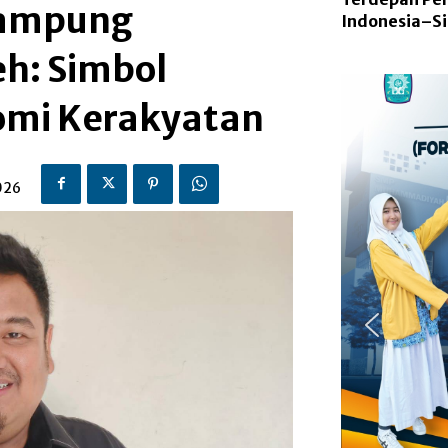
Kampung
Indonesia–S
h: Simbol
mi Kerakyatan ​
026