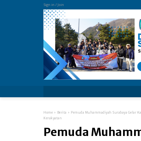
Sign in / Join
more
Home
Berita
Pemuda Muhammadiyah Surabaya Gelar Ka
Kerakyatan ​
Pemuda Muhamm