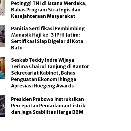
Petinggi TNI di Istana Merdeka,
Bahas Program Strategis dan
Kesejahteraan Masyarakat
Panitia Sertifikasi Pembimbing
Manasik Haji ke-3 IPHI Jatim:
Sertifikasi Siap Digelar di Kota
Batu
Seskab Teddy Indra Wijaya
Terima Chairul Tanjung di Kantor
Sekretariat Kabinet, Bahas
Penguatan Ekonomi hingga
Apresiasi Hoegeng Awards
Presiden Prabowo Instruksikan
Percepatan Pemadaman Listrik
dan Jaga Stabilitas Harga BBM