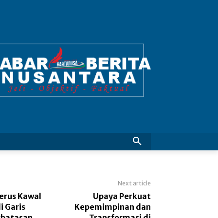
Next article
Terus Kawal
Upaya Perkuat
i Garis
Kepemimpinan dan
rbatasan
Transformasi di