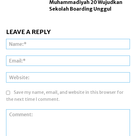
Muhammadiyah 20 Wujudkan
Sekolah Boarding Unggul
LEAVE A REPLY
Na
Ema
Web
Save my name, email, and website in this browser for
the next time I comment.